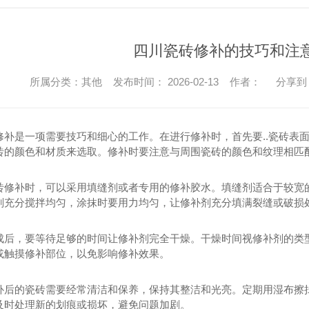
四川瓷砖修补的技巧和注
所属分类：其他 发布时间： 2026-02-13 作者：
分享到
修补是一项需要技巧和细心的工作。在进行修补时，首先要..瓷砖表
砖的颜色和材质来选取。修补时要注意与周围瓷砖的颜色和纹理相匹
砖修补时，可以采用填缝剂或者专用的修补胶水。填缝剂适合于较宽
剂充分搅拌均匀，涂抹时要用力均匀，让修补剂充分填满裂缝或破损
成后，要等待足够的时间让修补剂完全干燥。干燥时间视修补剂的类
或触摸修补部位，以免影响修补效果。
补后的瓷砖需要经常清洁和保养，保持其整洁和光亮。定期用湿布擦
及时处理新的划痕或损坏，避免问题加剧。